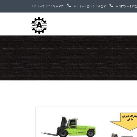
021-91307074
021-95119857