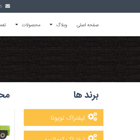
info@alfamachin.com
صفحه اصلی
وبلاگ
محصولات
تعم
برند ها
محص
لیفتراک تویوتا
لیفتراک کوماتسو