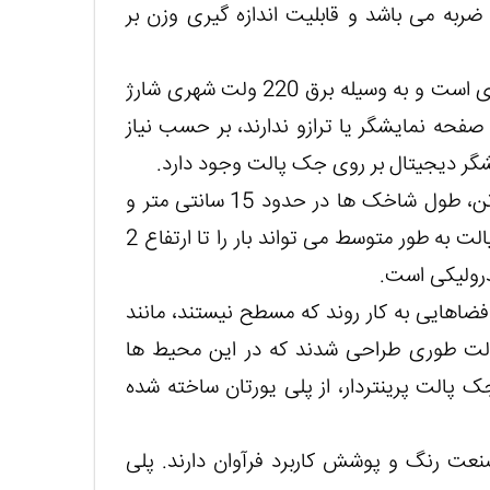
ه می باشد و قابلیت اندازه گیری وزن بر
منبع تغذیه انرژی مانیتور جک پالت پرینتردار، از باتری است و به وسیله برق 220 ولت شهری شارژ
حه نمایشگر یا ترازو ندارند، بر حسب نیاز
گر دیجیتال بر روی جک پالت وجود دارد.
در مورد جک پالت پرینتر دار با ظرفیت حمل بار 2 تن، طول شاخک ها در حدود 15 سانتی متر و
عرض شاخک در حدود 56 سانتی متر می باشد. جک پالت به طور متوسط می تواند بار را تا ارتفاع 2
درولیکی است.
اهایی به کار روند که مسطح نیستند، مانند
الت طوری طراحی شدند که در این محیط ها
پالت پرینتردار، از پلی یورتان ساخته شده
نعت رنگ و پوشش کاربرد فرآوان دارند. پلی