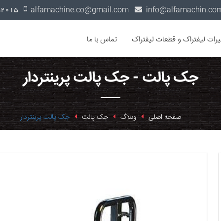
alfamachine.co@gmail.com
0936-1352015
یرات لیفتراک و قطعات لیفتراک
تماس با ما
جک پالت - جک پالت پرینتردار
صفحه اصلی
وبلاگ
جک پالت
جک پالت پرینتردار