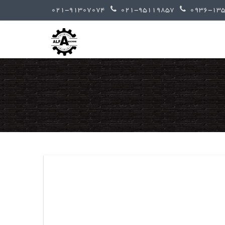
021-91307074
021-95119857