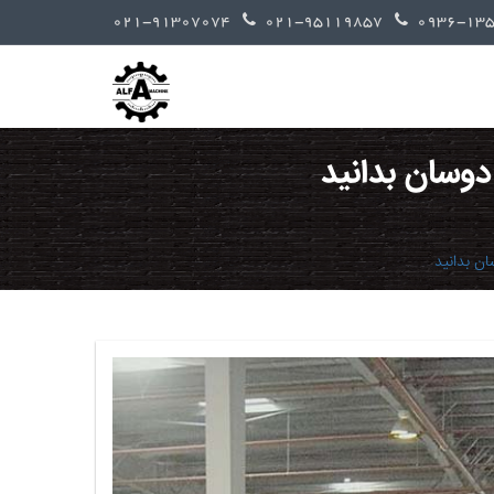
021-91307074
021-95119857
 دوسان بدانید
ان بدانید