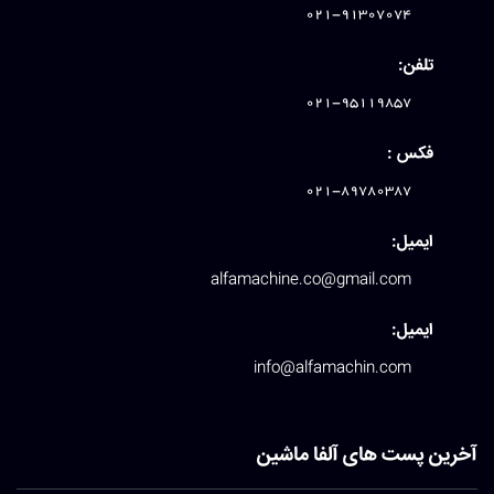
021-91307074
تلفن:
021-95119857
فکس :
021-89780387
ایمیل:
alfamachine.co@gmail.com
ایمیل:
info@alfamachin.com
آخرین پست های آلفا ماشین