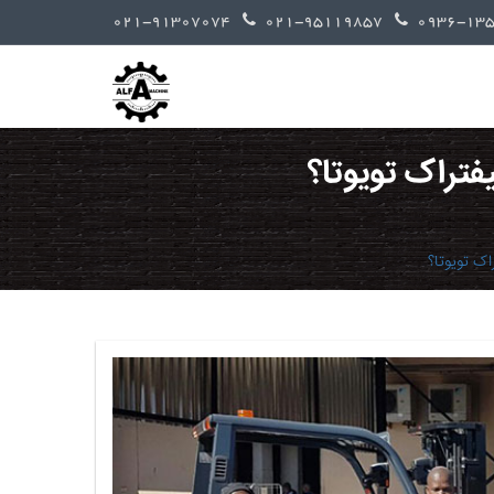
021-91307074
021-95119857
فتراک تویوتا؟
ک تویوتا؟