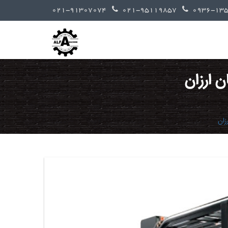
021-91307074
021-95119857
 ارزان
زان