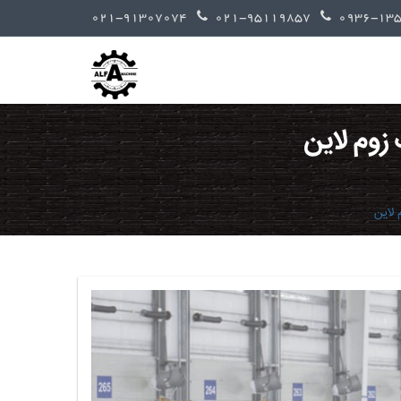
021-91307074
021-95119857
زوم لاین
 لاین