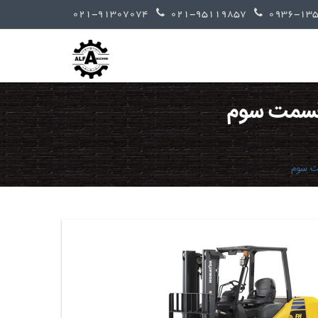
021-91307074
021-95119857
 قسمت سوم
مت سوم