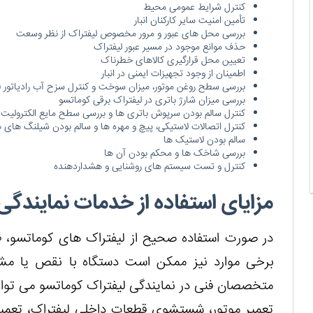
کنترل شرایط عمومی محیط
تأمین امنیت سایر کارکنان انبار
بررسی محل های عبور و مرور مخصوص لیفتراک از نظر وسعت
حذف موانع موجود در مسیر عبور لیفتراک
تعیین محل قرارگیری کالاهای خطرناک
اطمینان از وجود تجهیزات ایمنی در انبار
بررسی سطح روغن موتور، میزان سوخت و کنترل سزح آب رادیاتور (د
بررسی میزان شارژ باتری در لیفتراک برقی کوماتسو
کنترل سالم بودن سرپوش باتری ها و بررسی سطح مایع الکترولیت ب
کنترل اتصالات لاستیکی، پیچ و مهره ها و سالم بودن شیلنگ های 
سالم بودن لاستیک ها
بررسی شاخک ها و محکم بودن آن ها
کنترل و تست سیستم های روشنایی و هشداردهنده
مزایای استفاده از خدمات نمایند
در صورت استفاده صحیح از لیفتراک های کوماتسو، طو
برخی موارد نیز ممکن است دستگاه با نقص یا مش
متخصصان فنی در نمایندگی لیفتراک کوماتسو می توان
تعمیر موتور، شستشوی قطعات داخلی لیفتراک، تعمیر