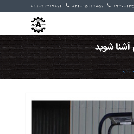
021-91307074
021-95119857
 آشنا شوید
ا شوید