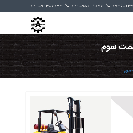
021-91307074
021-95119857
قسمت سوم
 سوم