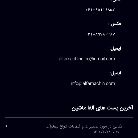
021-95119857
فکس :
021-89780387
ایمیل:
alfamachine.co@gmail.com
ایمیل:
info@alfamachin.com
آخرین پست های آلفا ماشین
نکاتی در مورد تعمیرات و قطعات انواع لیفتراک
۷:۴۱ ۱۴۰۲/۲/۲۸