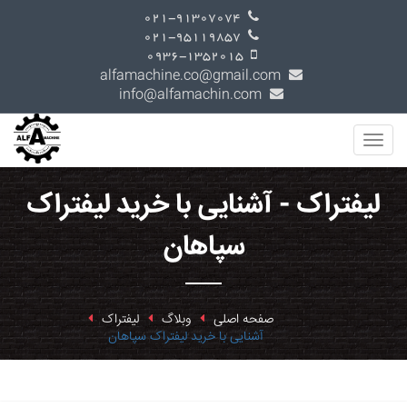
021-91307074
021-95119857
0936-1352015
alfamachine.co@gmail.com
info@alfamachin.com
لیفتراک - آشنایی با خرید لیفتراک
سپاهان
صفحه اصلی
وبلاگ
لیفتراک
آشنایی با خرید لیفتراک سپاهان