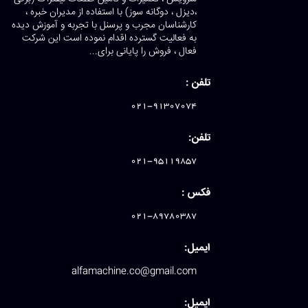
،دیزل ، دوگانه سوز) با استفاده از مدیران خبره ،
کارشناسان مجرب و پرسنل با تجربه و آموزش دیده
به فعالیت گسترده اقدام نموده است این شرکت
فعال ، فروش را پایانی برای...
تلفن :
021-91307074
تلفن:
021-95119857
فکس :
021-89780387
ایمیل:
alfamachine.co@gmail.com
ایمیل: