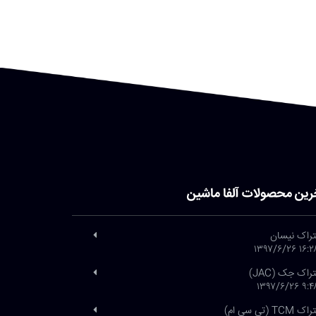
رین محصولات آلفا ماشین
تراک نیسان
۱۶:۲۸ ۱۳۹۷/۶
تراک جک (JAC)
۹:۴۸ ۱۳۹۷/۶
 TCM (تی سی ام)