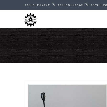
021-91307074
021-95119857