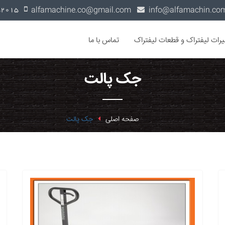
alfamachine.co@gmail.com
0936-1352015
یرات لیفتراک و قطعات لیفتراک
تماس با ما
جک پالت
صفحه اصلی
جک پالت