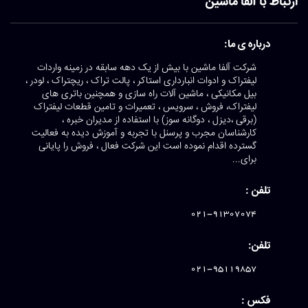
ارتباط با آلفا ماشین
درباره ی ما:
شرکت آلفا ماشین با بیش از یک دهه سابقه در زمینه واردات
لیفتراک و ادوات انبارداری استاکر ، پالت تراک ، ریچتراک ، لودر ،
بیل مکانیکی ، ماشین آلات راه سازی و همچنین باتری های
لیفتراک، فروش ، سرویس ، تعمیرات و تامین قطعات لیفتراک
(برقی ،دیزل ، دوگانه سوز) با استفاده از مدیران خبره ،
کارشناسان مجرب و پرسنل با تجربه و آموزش دیده به فعالیت
گسترده اقدام نموده است این شرکت فعال ، فروش را پایانی
برای...
تلفن :
021-91307074
تلفن:
021-95119857
فکس :