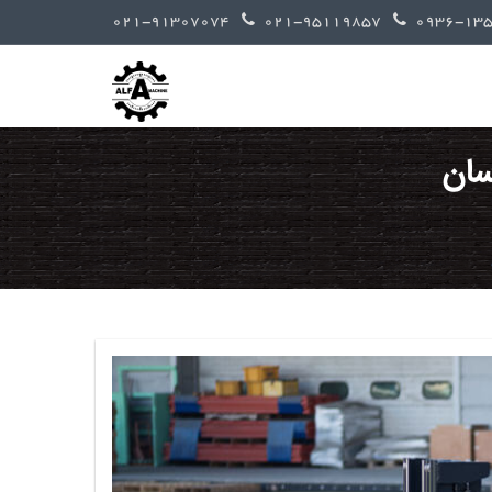
021-91307074
021-95119857
سان