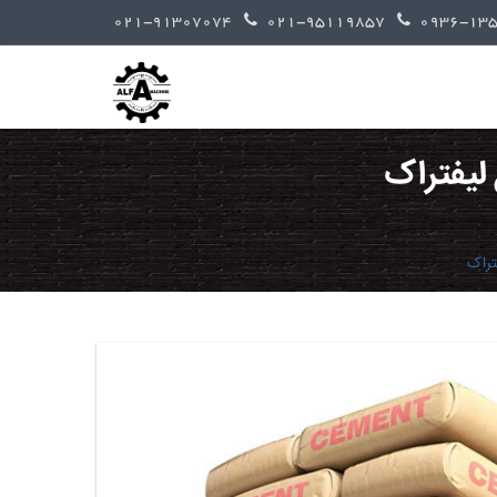
021-91307074
021-95119857
 لیفتراک
تراک