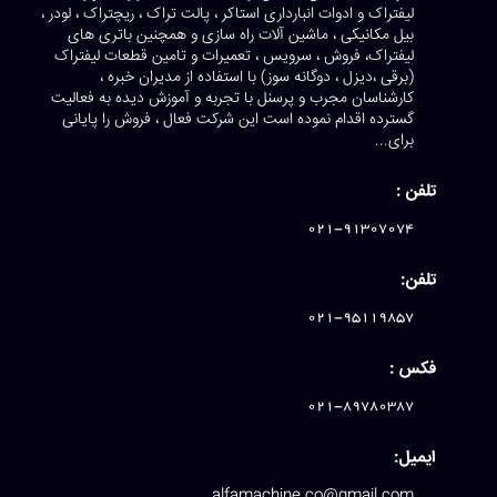
لیفتراک و ادوات انبارداری استاکر ، پالت تراک ، ریچتراک ، لودر ،
بیل مکانیکی ، ماشین آلات راه سازی و همچنین باتری های
لیفتراک، فروش ، سرویس ، تعمیرات و تامین قطعات لیفتراک
(برقی ،دیزل ، دوگانه سوز) با استفاده از مدیران خبره ،
کارشناسان مجرب و پرسنل با تجربه و آموزش دیده به فعالیت
گسترده اقدام نموده است این شرکت فعال ، فروش را پایانی
برای...
تلفن :
021-91307074
تلفن:
021-95119857
فکس :
021-89780387
ایمیل:
alfamachine.co@gmail.com