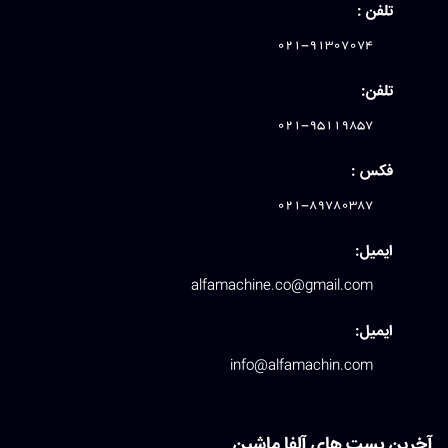
تلفن :
021-91307074
تلفن:
021-95119857
فکس :
021-89780387
ایمیل:
alfamachine.co@gmail.com
ایمیل:
info@alfamachin.com
آخرین پست های آلفا ماشین