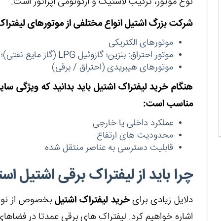
نوع موتور، ترکیب لاستیک و ارگونومی اپراتور است.
شرکت بزرگ اشتیل انواع مختلفی از موتورهای لیفتراک 
موتورهای الکتریکی
موتور احتراق: بنزین؛ گازوئیل
LPG
(گاز مایع نفتی)؛
موتورهای هیبریدی (احتراق / برقی)
هنگام خرید لیفتراک اشتیل باید بدانید که ویژگی سای
مناسب است:
عملکرد داخلی یا خارجی
محدودیت های ارتفاع
قابلیت دسترسی به عناصر منتقل شده
چرا باید از لیفتراک برقی اشتیل است
دلایل زیادی برای
خرید لیفتراک اشتیل
بخصوص از نوع ب
اشاره خواهیم کرد. لیفتراک های برقی عمدتا در فضاهای 