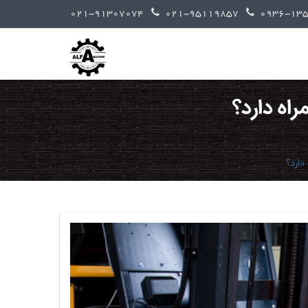
021-91307074
021-95119857
راه دارد؟
دارد؟