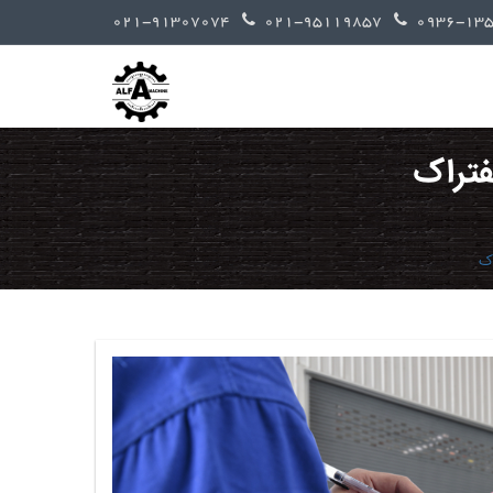
021-91307074
021-95119857
فتراک
اک