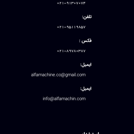
021-91307074
تلفن:
021-95119857
فکس :
021-89780387
ایمیل:
alfamachine.co@gmail.com
ایمیل:
info@alfamachin.com