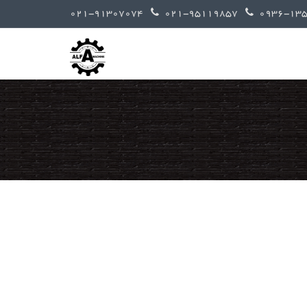
021-91307074
021-95119857