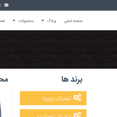
info@alfamachin.com
صفحه اصلی
وبلاگ
محصولات
تعم
برند ها
محص
لیفتراک تویوتا
لیفتراک کوماتسو