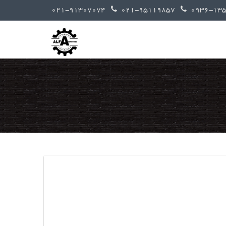
021-91307074
021-95119857