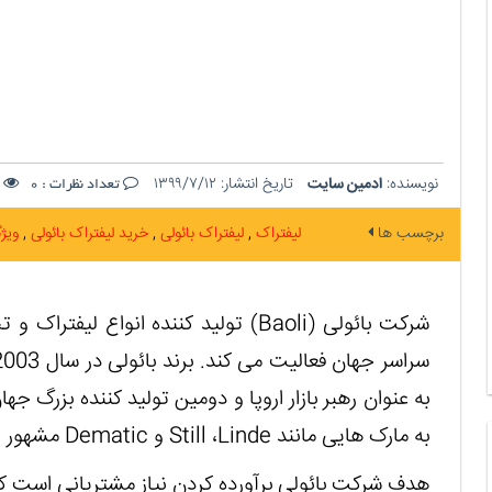
نویسنده:
ادمین سایت
تاریخ انتشار:
۱۳۹۹/۷/۱۲
ت
تعداد نظرات :
0
برچسب ها
لیفتراک
لیفتراک بائولی
خرید لیفتراک بائولی
ویژ
شرکت بائولی (
Baoli
سراسر جهان فعالیت می کند. برند بائولی در سال 2003 تأسیس توسط کیون (
به عنوان رهبر بازار اروپا و دومین تولید کننده بزرگ جه
به مارک هایی مانند
Linde
،
Still
و
Dematic
مشهور 
هدف شرکت بائولی برآورده کردن نیاز مشتریانی است که 