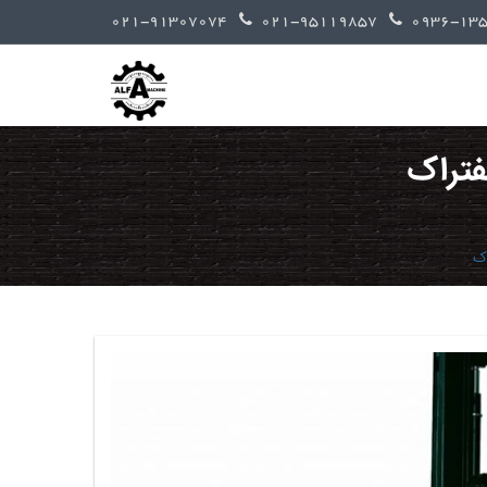
021-91307074
021-95119857
فتراک
اک