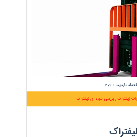
عداد بازدید:
2730
ات لیفتراک
بررسی دوره ای لیفتراک
یفتراک