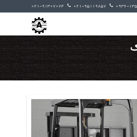
021-91307074
021-95119857
ک