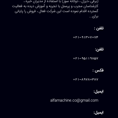
(برقی ،دیزل ، دوگانه سوز) با استفاده از مدیران خبره ،
کارشناسان مجرب و پرسنل با تجربه و آموزش دیده به فعالیت
گسترده اقدام نموده است این شرکت فعال ، فروش را پایانی
برای...
تلفن :
021-91307074
تلفن:
021-95119857
فکس :
021-89780387
ایمیل:
alfamachine.co@gmail.com
ایمیل: