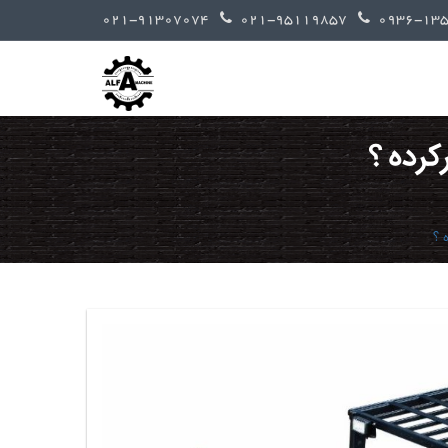
021-91307074
021-95119857
کرده ؟
 ؟